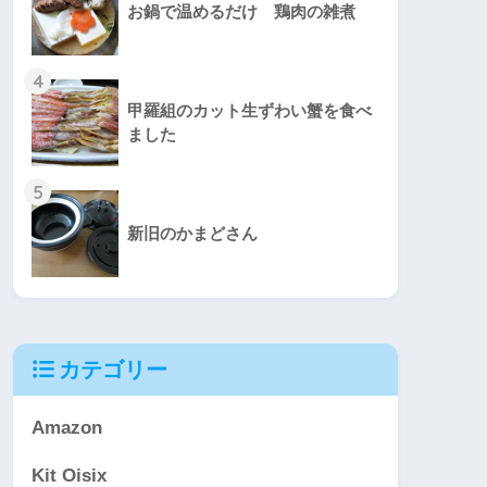
お鍋で温めるだけ 鶏肉の雑煮
4
甲羅組のカット生ずわい蟹を食べ
ました
5
新旧のかまどさん
カテゴリー
Amazon
Kit Oisix