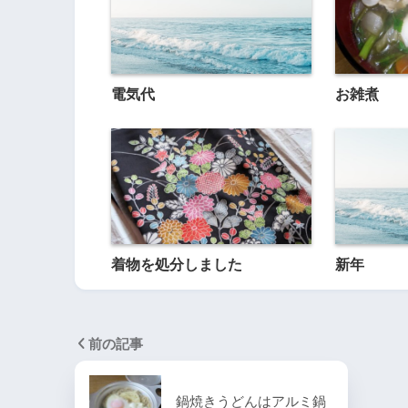
電気代
お雑煮
着物を処分しました
新年
前の記事
鍋焼きうどんはアルミ鍋