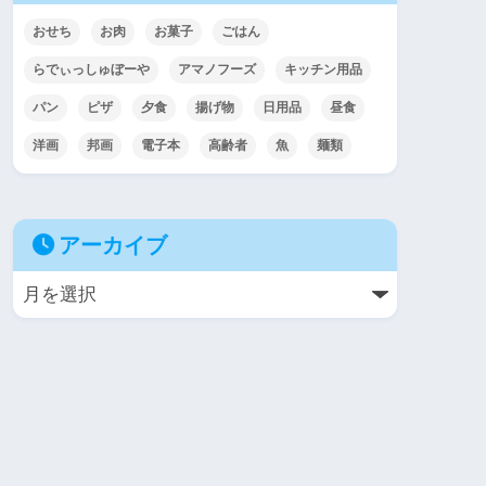
おせち
お肉
お菓子
ごはん
らでぃっしゅぼーや
アマノフーズ
キッチン用品
パン
ピザ
夕食
揚げ物
日用品
昼食
洋画
邦画
電子本
高齢者
魚
麺類
アーカイブ