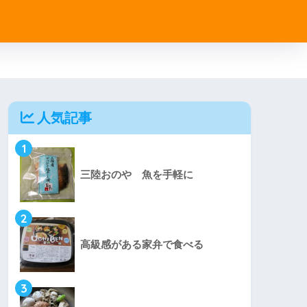
人気記事
1
三陸おのや 魚を手軽に
2
高級感がある家弁で食べる
3