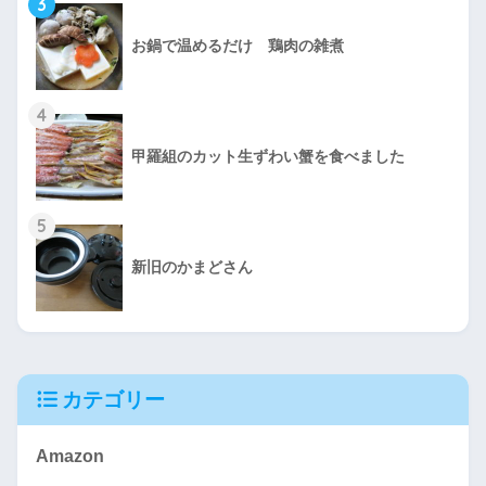
3
お鍋で温めるだけ 鶏肉の雑煮
4
甲羅組のカット生ずわい蟹を食べました
5
新旧のかまどさん
カテゴリー
Amazon