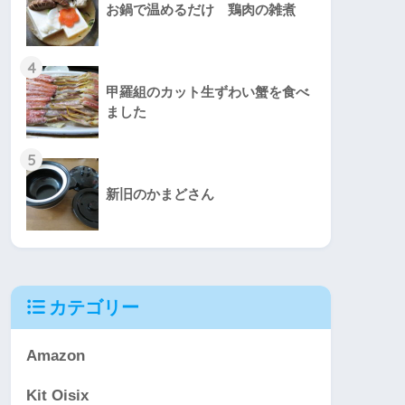
お鍋で温めるだけ 鶏肉の雑煮
4
甲羅組のカット生ずわい蟹を食べ
ました
5
新旧のかまどさん
カテゴリー
Amazon
Kit Oisix