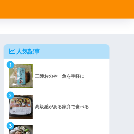
人気記事
1
三陸おのや 魚を手軽に
2
高級感がある家弁で食べる
3