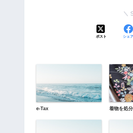
ポスト
シェ
e-Tax
着物を処分