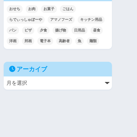
おせち
お肉
お菓子
ごはん
らでぃっしゅぼーや
アマノフーズ
キッチン用品
パン
ピザ
夕食
揚げ物
日用品
昼食
洋画
邦画
電子本
高齢者
魚
麺類
アーカイブ