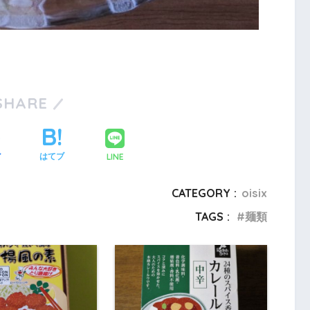
SHARE
LINE
ア
はてブ
CATEGORY :
oisix
TAGS :
麺類