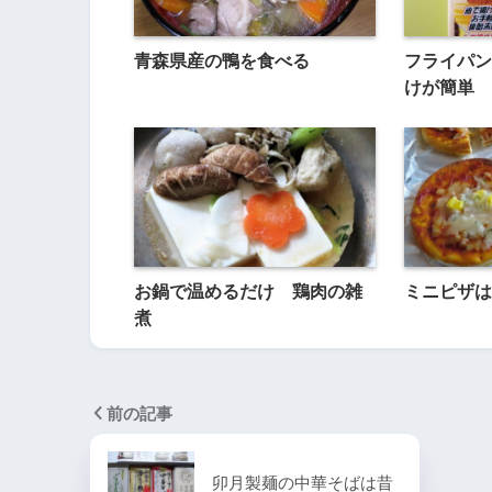
青森県産の鴨を食べる
フライパン
けが簡単 
お鍋で温めるだけ 鶏肉の雑
ミニピザは
煮
前の記事
卯月製麺の中華そばは昔