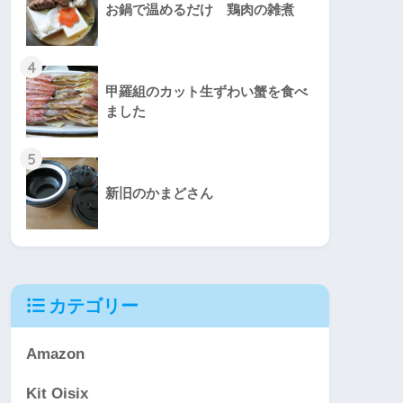
お鍋で温めるだけ 鶏肉の雑煮
4
甲羅組のカット生ずわい蟹を食べ
ました
5
新旧のかまどさん
カテゴリー
Amazon
Kit Oisix