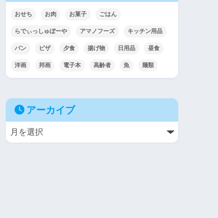
おせち
お肉
お菓子
ごはん
らでぃっしゅぼーや
アマノフーズ
キッチン用品
パン
ピザ
夕食
揚げ物
日用品
昼食
洋画
邦画
電子本
高齢者
魚
麺類
アーカイブ