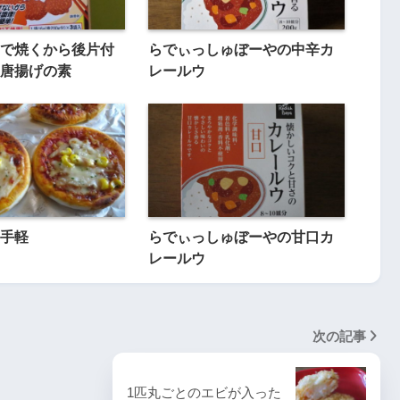
で焼くから後片付
らでぃっしゅぼーやの中辛カ
唐揚げの素
レールウ
手軽
らでぃっしゅぼーやの甘口カ
レールウ
次の記事
1匹丸ごとのエビが入った