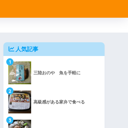
人気記事
1
三陸おのや 魚を手軽に
2
高級感がある家弁で食べる
3