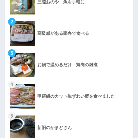
三陸おのや 魚を手軽に
2
高級感がある家弁で食べる
3
お鍋で温めるだけ 鶏肉の雑煮
4
甲羅組のカット生ずわい蟹を食べました
5
新旧のかまどさん