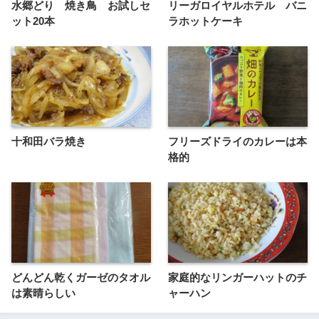
水郷どり 焼き鳥 お試しセ
リーガロイヤルホテル バニ
ット20本
ラホットケーキ
十和田バラ焼き
フリーズドライのカレーは本
格的
どんどん乾くガーゼのタオル
家庭的なリンガーハットのチ
は素晴らしい
ャーハン