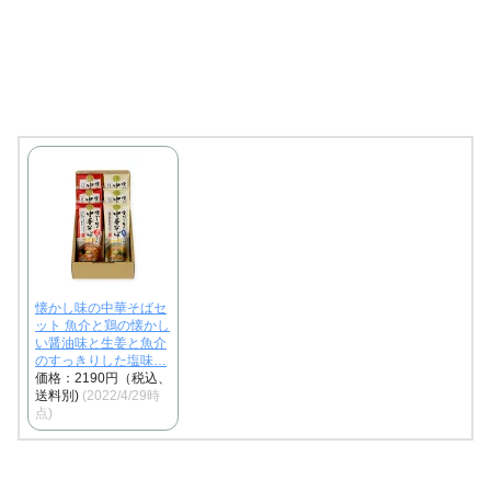
懐かし味の中華そばセ
ット 魚介と鶏の懐かし
い醤油味と生姜と魚介
のすっきりした塩味…
価格：2190円（税込、
送料別)
(2022/4/29時
点)