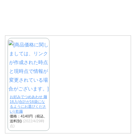
お好みでつめあわせ 麺
16入(合計が16袋にな
るようにお選びくださ
い) 乾麺
価格：4140円（税込、
送料別)
(2022/4/29時
点)