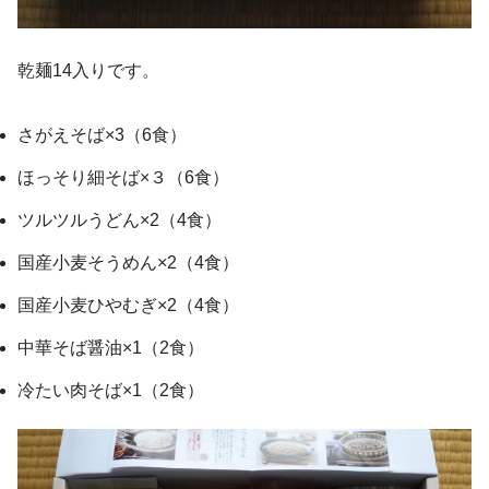
乾麺14入りです。
さがえそば×3（6食）
ほっそり細そば×３（6食）
ツルツルうどん×2（4食）
国産小麦そうめん×2（4食）
国産小麦ひやむぎ×2（4食）
中華そば醤油×1（2食）
冷たい肉そば×1（2食）