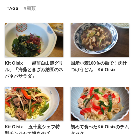
TAGS :
麺類
Kit Oisix 「越前白山鶏グリ
国産小麦100％の麺で！肉汁
ル」「海藻ときざみ納豆のネ
つけうどん Kit Oisix
バネバサラダ」
Kit Oisix 五十嵐シェフ特
初めて食べたKit Oisixのチム
製チンジャオ焼きそば
タック