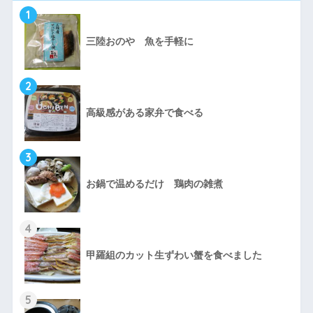
1
三陸おのや 魚を手軽に
2
高級感がある家弁で食べる
3
お鍋で温めるだけ 鶏肉の雑煮
4
甲羅組のカット生ずわい蟹を食べました
5