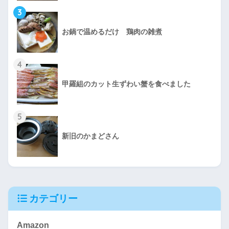
3
お鍋で温めるだけ 鶏肉の雑煮
4
甲羅組のカット生ずわい蟹を食べました
5
新旧のかまどさん
カテゴリー
Amazon