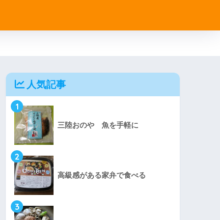
人気記事
1
三陸おのや 魚を手軽に
2
高級感がある家弁で食べる
3