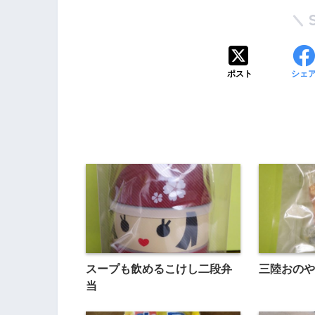
ポスト
シェ
スープも飲めるこけし二段弁
三陸おの
当