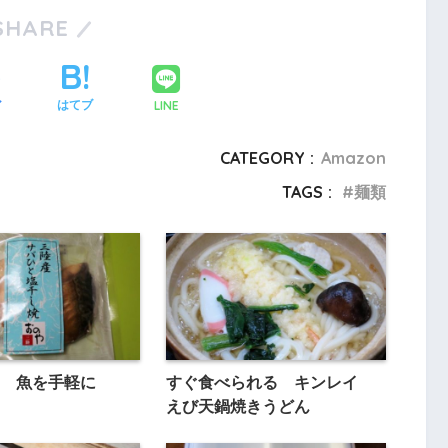
SHARE
LINE
ア
はてブ
CATEGORY :
Amazon
TAGS :
麺類
や 魚を手軽に
すぐ食べられる キンレイ
えび天鍋焼きうどん