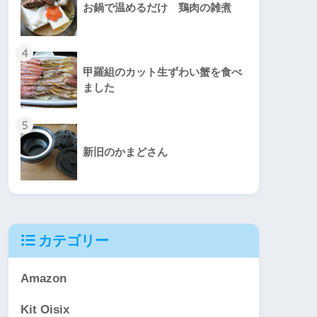
お鍋で温めるだけ 鶏肉の雑煮
4
甲羅組のカット生ずわい蟹を食べ
ました
5
新旧のかまどさん
カテゴリー
Amazon
Kit Oisix