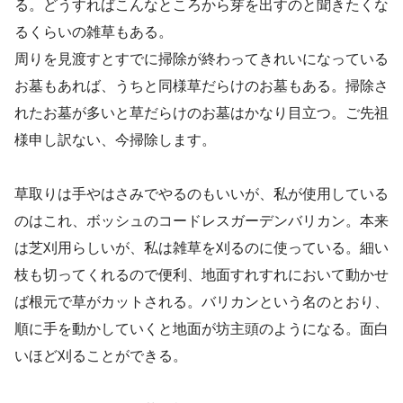
る。どうすればこんなところから芽を出すのと聞きたくな
るくらいの雑草もある。
周りを見渡すとすでに掃除が終わってきれいになっている
お墓もあれば、うちと同様草だらけのお墓もある。掃除さ
れたお墓が多いと草だらけのお墓はかなり目立つ。ご先祖
様申し訳ない、今掃除します。
草取りは手やはさみでやるのもいいが、私が使用している
のはこれ、ボッシュのコードレスガーデンバリカン。本来
は芝刈用らしいが、私は雑草を刈るのに使っている。細い
枝も切ってくれるので便利、地面すれすれにおいて動かせ
ば根元で草がカットされる。バリカンという名のとおり、
順に手を動かしていくと地面が坊主頭のようになる。面白
いほど刈ることができる。