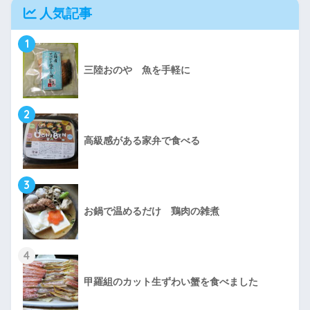
人気記事
1
三陸おのや 魚を手軽に
2
高級感がある家弁で食べる
3
お鍋で温めるだけ 鶏肉の雑煮
4
甲羅組のカット生ずわい蟹を食べました