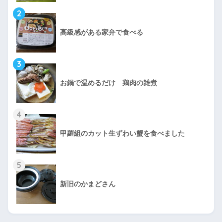
2
高級感がある家弁で食べる
3
お鍋で温めるだけ 鶏肉の雑煮
4
甲羅組のカット生ずわい蟹を食べました
5
新旧のかまどさん