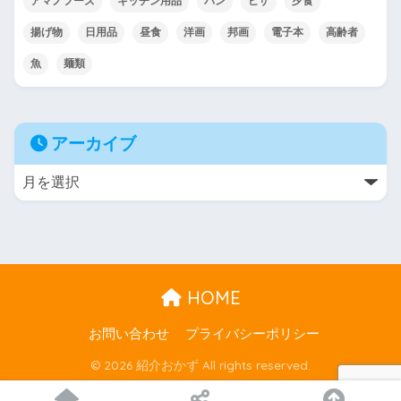
アマノフーズ
キッチン用品
パン
ピザ
夕食
揚げ物
日用品
昼食
洋画
邦画
電子本
高齢者
魚
麺類
アーカイブ
HOME
お問い合わせ
プライバシーポリシー
© 2026 紹介おかず All rights reserved.