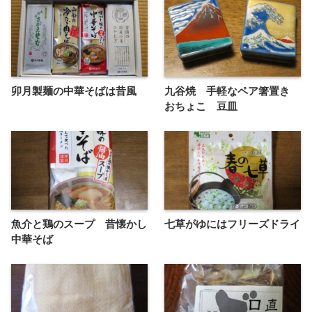
卯月製麺の中華そばは昔風
九谷焼 手軽なペア箸置き
おちょこ 豆皿
魚介と鶏のスープ 昔懐かし
七草がゆにはフリーズドライ
中華そば