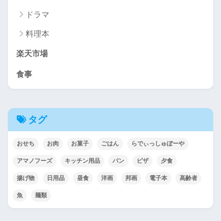
ドラマ
料理本
楽天市場
食事
タグ
おせち
お肉
お菓子
ごはん
らでぃっしゅぼーや
アマノフーズ
キッチン用品
パン
ピザ
夕食
揚げ物
日用品
昼食
洋画
邦画
電子本
高齢者
魚
麺類