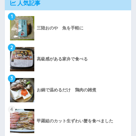
人気記事
1
三陸おのや 魚を手軽に
2
高級感がある家弁で食べる
3
お鍋で温めるだけ 鶏肉の雑煮
4
甲羅組のカット生ずわい蟹を食べました