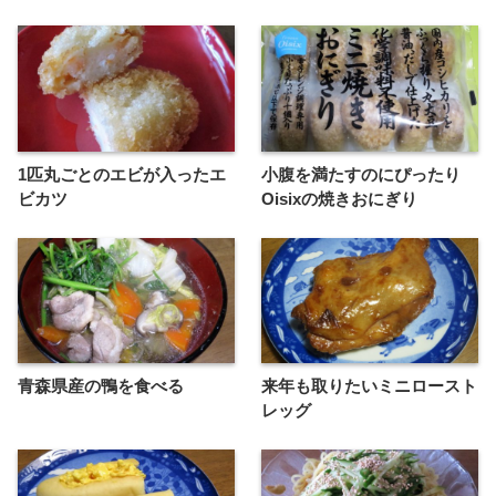
1匹丸ごとのエビが入ったエ
小腹を満たすのにぴったり
ビカツ
Oisixの焼きおにぎり
青森県産の鴨を食べる
来年も取りたいミニロースト
レッグ