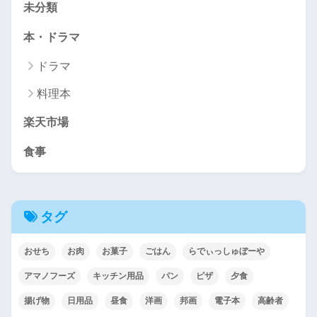
未分類
本・ドラマ
ドラマ
料理本
楽天市場
食事
タグ
おせち
お肉
お菓子
ごはん
らでぃっしゅぼーや
アマノフーズ
キッチン用品
パン
ピザ
夕食
揚げ物
日用品
昼食
洋画
邦画
電子本
高齢者