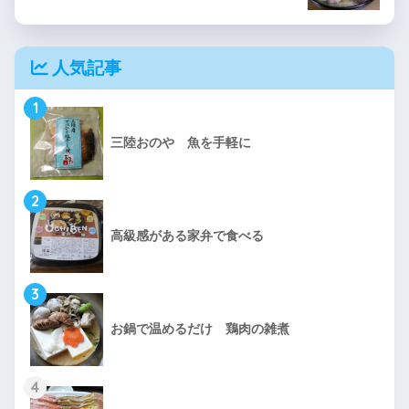
人気記事
1
三陸おのや 魚を手軽に
2
高級感がある家弁で食べる
3
お鍋で温めるだけ 鶏肉の雑煮
4