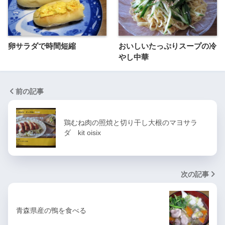
卵サラダで時間短縮
おいしいたっぷりスープの冷
やし中華
前の記事
鶏むね肉の照焼と切り干し大根のマヨサラ
ダ kit oisix
次の記事
青森県産の鴨を食べる