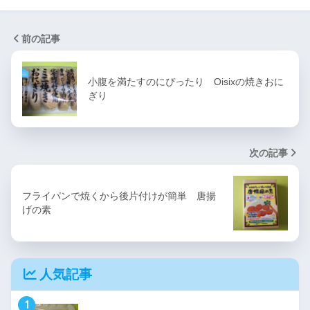
前の記事
小腹を満たすのにぴったり Oisixの焼きおに
ぎり
次の記事
フライパンで焼くから後片付けが簡単 唐揚
げの素
人気記事
1