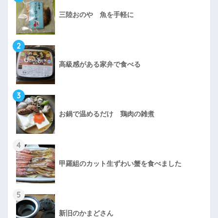
三陸おのや 魚を手軽に
2
高級感がある家弁で食べる
3
お鍋で温めるだけ 鶏肉の雑煮
4
甲羅組のカット生ずわい蟹を食べました
5
新旧のかまどさん