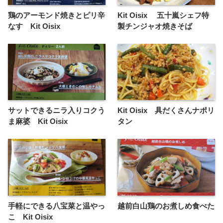
鶏のアーモンド焼きとピリ辛
Kit Oisix 五十嵐シェフ特
なす Kit Oisix
製チンジャオ焼きそば
サットできるニラ入りコクう
Kit Oisix 具だくさんナポリ
ま麻婆 Kit Oisix
タン
手軽にできる八宝菜と温やっ
越前白山鶏のお煮しめ食べた
こ Kit Oisix