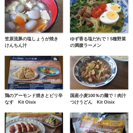
笠原流豚の塩しょうが焼き
ゆず香る塩だれで！5種野菜
けんちん汁
の満腹ラーメン
鶏のアーモンド焼きとピリ辛
国産小麦100％の麺で！肉汁
なす Kit Oisix
つけうどん Kit Oisix