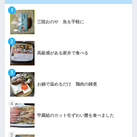
1
三陸おのや 魚を手軽に
2
高級感がある家弁で食べる
3
お鍋で温めるだけ 鶏肉の雑煮
4
甲羅組のカット生ずわい蟹を食べました
5