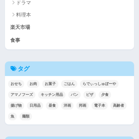
ドラマ
料理本
楽天市場
食事
タグ
おせち
お肉
お菓子
ごはん
らでぃっしゅぼーや
アマノフーズ
キッチン用品
パン
ピザ
夕食
揚げ物
日用品
昼食
洋画
邦画
電子本
高齢者
魚
麺類