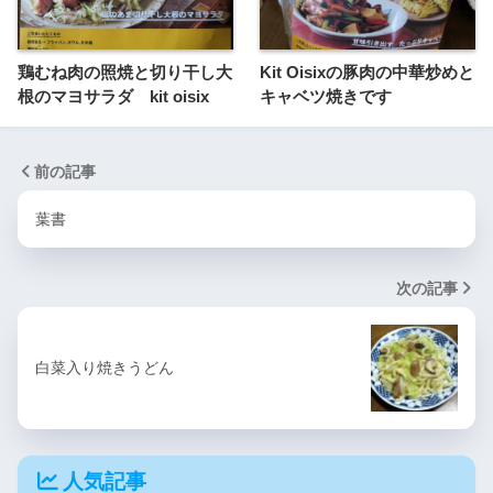
鶏むね肉の照焼と切り干し大
Kit Oisixの豚肉の中華炒めと
根のマヨサラダ kit oisix
キャベツ焼きです
前の記事
葉書
次の記事
白菜入り焼きうどん
人気記事