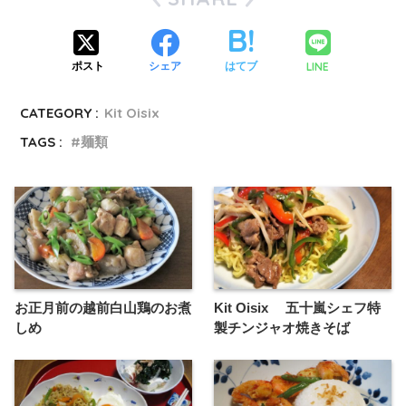
LINE
ポスト
シェア
はてブ
CATEGORY :
Kit Oisix
TAGS :
麺類
お正月前の越前白山鶏のお煮
Kit Oisix 五十嵐シェフ特
しめ
製チンジャオ焼きそば