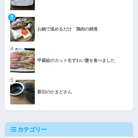
3
お鍋で温めるだけ 鶏肉の雑煮
4
甲羅組のカット生ずわい蟹を食べました
5
新旧のかまどさん
カテゴリー