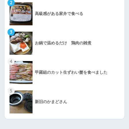
2
高級感がある家弁で食べる
3
お鍋で温めるだけ 鶏肉の雑煮
4
甲羅組のカット生ずわい蟹を食べました
5
新旧のかまどさん